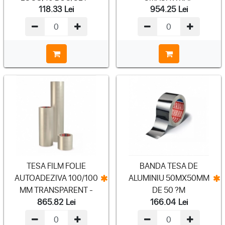
118.33
Lei
954.25
Lei
(HK0400090)
TESA FILM FOLIE
BANDA TESA DE
AUTOADEZIVA 100/100
ALUMINIU 50MX50MM
MM TRANSPARENT -
DE 50 ?M
865.82
Lei
166.04
Lei
(HK4848-01)