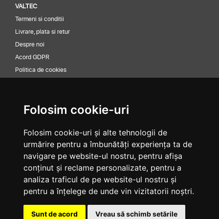
VALTEC
Termeni si conditii
Livrare, plata si retur
Despre noi
Acord GDPR
Politica de cookies
ANPC
Plan de prevenire si reducere a deseurilor
Folosim cookie-uri
ISO 9001 + 14001 – IQNET
ISO 9001 + 14001 – RINA SIMTEX
Folosim cookie-uri și alte tehnologii de
CONTACT
urmărire pentru a îmbunătăți experiența ta de
Valtec Premium Lubricants
navigare pe website-ul nostru, pentru afișa
Adresa: Sos Odaii 105-107 Sector 1 Bucuresti
conținut și reclame personalizate, pentru a
Telefon: +40 21 352 38 32
analiza traficul de pe website-ul nostru și
pentru a înțelege de unde vin vizitatorii noștri.
Email: office@valtec.ro
Sunt de acord
Vreau să schimb setările
ABONARE LA NOUTATI