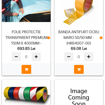
FOLIE PROTECTIE
BANDA ANTIFURT OCRU
TRANSPARENT PREMIUM
MARO 50/50 MM -
150M X 4000MM -
(HK64007-00)
693.85
Lei
69.08
Lei
(HK4392-00)