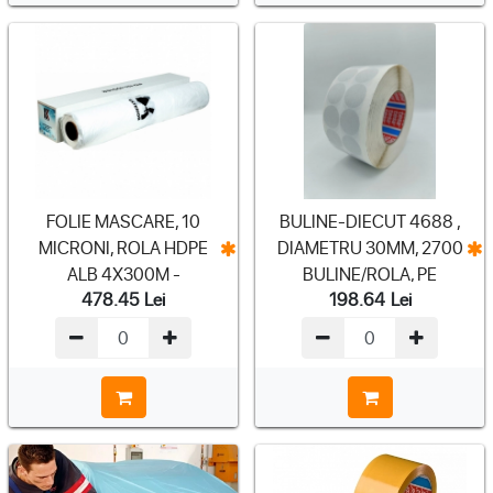
FOLIE MASCARE, 10
BULINE-DIECUT 4688 ,
MICRONI, ROLA HDPE
DIAMETRU 30MM, 2700
ALB 4X300M -
BULINE/ROLA, PE
478.45
Lei
198.64
Lei
(HK980335)
SUPORT ALB