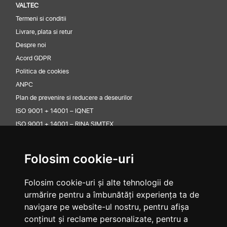
VALTEC
Termeni si conditii
Livrare, plata si retur
Despre noi
Acord GDPR
Politica de cookies
ANPC
Plan de prevenire si reducere a deseurilor
ISO 9001 + 14001 – IQNET
ISO 9001 + 14001 – RINA SIMTEX
CONTACT
Valtec Premium Lubricants
Folosim cookie-uri
Adresa: Sos Odaii 105-107 Sector 1 Bucuresti
Folosim cookie-uri și alte tehnologii de
Telefon: +40 21 352 38 32
urmărire pentru a îmbunătăți experiența ta de
Email: office@valtec.ro
navigare pe website-ul nostru, pentru afișa
conținut și reclame personalizate, pentru a
ABONARE LA NOUTATI